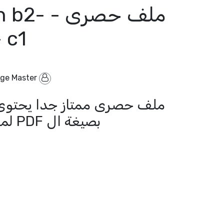
ملف حص
c1 - بصيغة PDF
ge Master
By
بصيغة ال PDF لمستوى b2 و c1 فى اللغة الالمانية