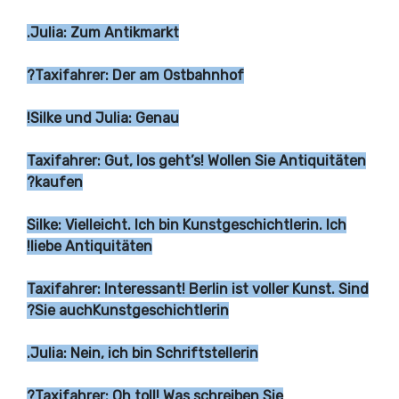
Julia: Zum Antikmarkt.
Taxifahrer: Der am Ostbahnhof?
Silke und Julia: Genau!
Taxifahrer: Gut, los geht’s! Wollen Sie Antiquitäten
kaufen?
Silke: Vielleicht. Ich bin Kunstgeschichtlerin. Ich
liebe Antiquitäten!
Taxifahrer: Interessant! Berlin ist voller Kunst. Sind
Sie auchKunstgeschichtlerin?
Julia: Nein, ich bin Schriftstellerin.
Taxifahrer: Oh toll! Was schreiben Sie?