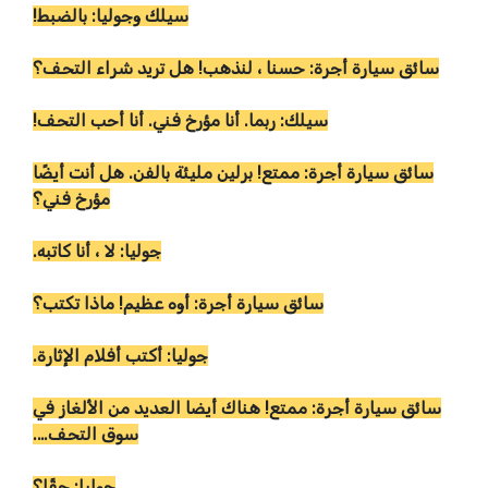
سيلك وجوليا: بالضبط!
سائق سيارة أجرة: حسنا ، لنذهب! هل تريد شراء التحف؟
سيلك: ربما. أنا مؤرخ فني. أنا أحب التحف!
سائق سيارة أجرة: ممتع! برلين مليئة بالفن. هل أنت أيضًا
مؤرخ فني؟
جوليا: لا ، أنا كاتبه.
سائق سيارة أجرة: أوه عظيم! ماذا تكتب؟
جوليا: أكتب أفلام الإثارة.
سائق سيارة أجرة: ممتع! هناك أيضا العديد من الألغاز في
سوق التحف….
جوليا: حقًا؟