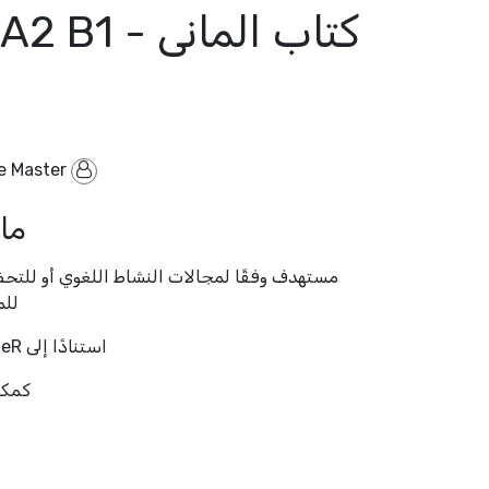
 Master
By
ما
للم
استنادًا إلى GeR وإطار المنهج الدراسي لدورات التكامل
كمكم