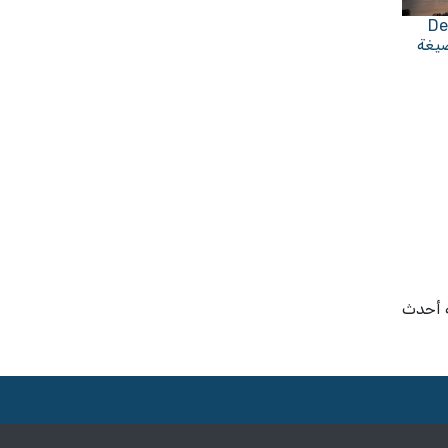
Deut
Altenpfl - بصيغة
 أحدث